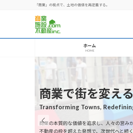
コ
ナ
「商業」の視点で、土地の価値を再定義する。
ン
ビ
テ
ゲ
ン
ー
ツ
シ
へ
ョ
ホーム
ス
ン
HOME
キ
に
ッ
移
プ
動
商業で街を変え
Transforming Towns, Redefining
商業の本質的な価値を追求し、人々の営み
不動産の枠を超えた発想で、次世代へと続